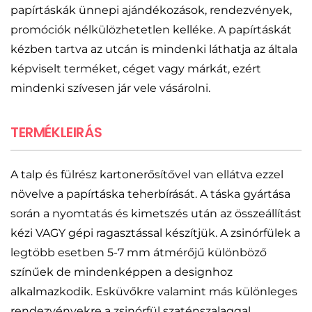
papírtáskák ünnepi ajándékozások, rendezvények,
promóciók nélkülözhetetlen kelléke. A papírtáskát
kézben tartva az utcán is mindenki láthatja az általa
képviselt terméket, céget vagy márkát, ezért
mindenki szívesen jár vele vásárolni.
TERMÉKLEIRÁS
A talp és fülrész kartonerősítővel van ellátva ezzel
növelve a papírtáska teherbírását. A táska gyártása
során a nyomtatás és kimetszés után az összeállítást
kézi VAGY gépi ragasztással készítjük. A zsinórfülek a
legtöbb esetben 5-7 mm átmérőjű különböző
színűek de mindenképpen a designhoz
alkalmazkodik. Esküvőkre valamint más különleges
rendezvényekre a zsinórfül szaténszalaggal