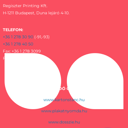
Regiszter Printing Kft.
H-1211 Budapest, Duna lejáró 4-10.
TELEFON:
+36 1 278 30 90
(-91,-93)
+36 1 278 40 50
Fax: +36 1 278 3099
Fax: +36 1 278-4055
KAPCSOLÓDÓ OLDALAINK:
www.kartonstanc.hu
www.plakatnyomda.hu
www.dosszie.hu